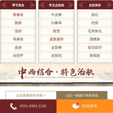
季节高发
常见皮肤病
皮肤美容
青春痘
牛皮癣
胎记
脱发
白癜风
疤痕
湿疹
斑秃
毛周角化
荨麻疹
皮肤瘙痒
酒糟鼻
皮炎
皮肤癣
痘坑痘印
灰指甲
皮肤疣
黄褐斑
点此查看所有专家>>
点此一键拨打专家热线
在线咨询
0591-8383 2226
自助挂号平台
积极响应国家“网上预约挂号”政策