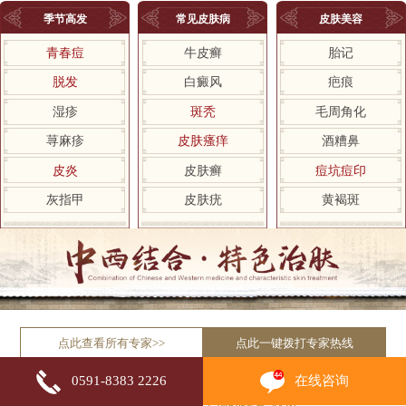
季节高发
常见皮肤病
皮肤美容
青春痘
牛皮癣
胎记
脱发
白癜风
疤痕
湿疹
斑秃
毛周角化
荨麻疹
皮肤瘙痒
酒糟鼻
皮炎
皮肤癣
痘坑痘印
灰指甲
皮肤疣
黄褐斑
点此查看所有专家>>
点此一键拨打专家热线
在线咨询
0591-8383 2226
自助挂号平台
积极响应国家“网上预约挂号”政策